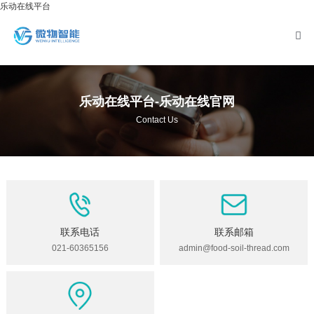
乐动在线平台
乐动在线平台
关于我们
乐动在线平台-乐动在线官网
Contact Us
公司客户
乐动在线平台-乐动在线官网
联系电话
联系邮箱
021-60365156
admin@food-soil-thread.com