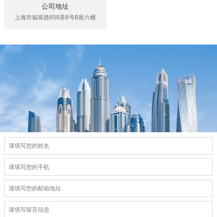
公司地址
上海市福泉路658弄8号B座六楼